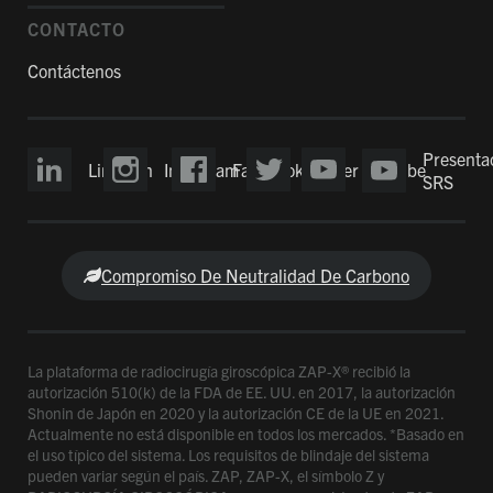
CONTACTO
Contáctenos
Presenta
LinkedIn
Instagram
Facebook
Twitter
YouTube
SRS
Compromiso De Neutralidad De Carbono
La plataforma de radiocirugía giroscópica ZAP-X® recibió la
autorización 510(k) de la FDA de EE. UU. en 2017, la autorización
Shonin de Japón en 2020 y la autorización CE de la UE en 2021.
Actualmente no está disponible en todos los mercados. *Basado en
el uso típico del sistema. Los requisitos de blindaje del sistema
pueden variar según el país. ZAP, ZAP-X, el símbolo Z y